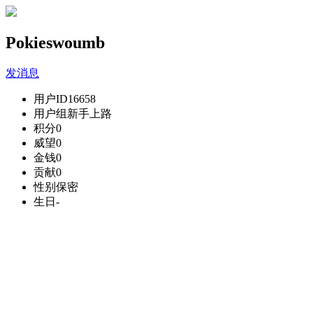
Pokieswoumb
发消息
用户ID
16658
用户组
新手上路
积分
0
威望
0
金钱
0
贡献
0
性别
保密
生日
-