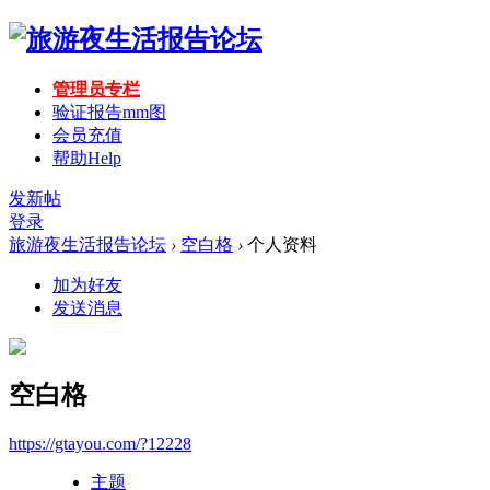
管理员专栏
验证报告mm图
会员充值
帮助
Help
发新帖
登录
旅游夜生活报告论坛
›
空白格
›
个人资料
加为好友
发送消息
空白格
https://gtayou.com/?12228
主题