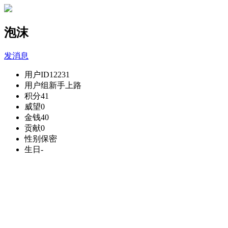
泡沫
发消息
用户ID
12231
用户组
新手上路
积分
41
威望
0
金钱
40
贡献
0
性别
保密
生日
-