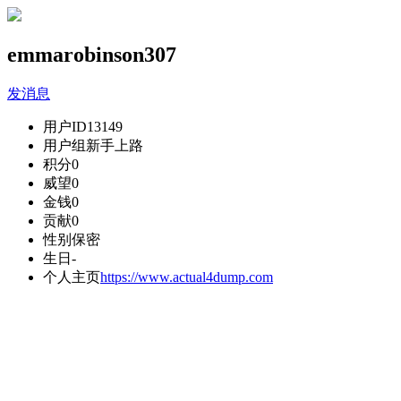
emmarobinson307
发消息
用户ID
13149
用户组
新手上路
积分
0
威望
0
金钱
0
贡献
0
性别
保密
生日
-
个人主页
https://www.actual4dump.com