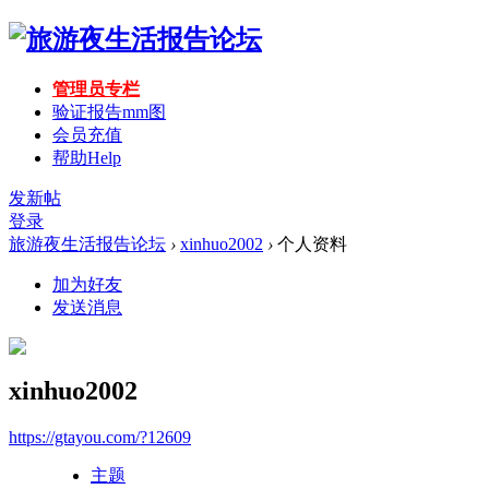
管理员专栏
验证报告mm图
会员充值
帮助
Help
发新帖
登录
旅游夜生活报告论坛
›
xinhuo2002
›
个人资料
加为好友
发送消息
xinhuo2002
https://gtayou.com/?12609
主题