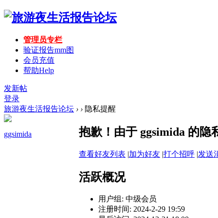
管理员专栏
验证报告mm图
会员充值
帮助
Help
发新帖
登录
旅游夜生活报告论坛
›
›
隐私提醒
抱歉！由于 ggsimida
ggsimida
查看好友列表
|
加为好友
|
打个招呼
|
发送
活跃概况
用户组:
中级会员
注册时间: 2024-2-29 19:59