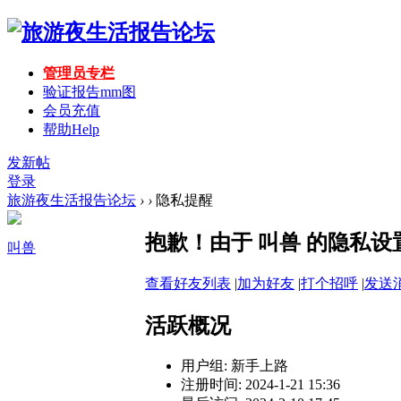
管理员专栏
验证报告mm图
会员充值
帮助
Help
发新帖
登录
旅游夜生活报告论坛
›
›
隐私提醒
抱歉！由于 叫兽 的隐私
叫兽
查看好友列表
|
加为好友
|
打个招呼
|
发送
活跃概况
用户组:
新手上路
注册时间: 2024-1-21 15:36