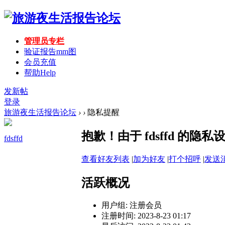
管理员专栏
验证报告mm图
会员充值
帮助
Help
发新帖
登录
旅游夜生活报告论坛
›
›
隐私提醒
抱歉！由于 fdsffd 的
fdsffd
查看好友列表
|
加为好友
|
打个招呼
|
发送
活跃概况
用户组:
注册会员
注册时间: 2023-8-23 01:17