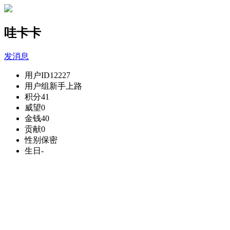
哇卡卡
发消息
用户ID
12227
用户组
新手上路
积分
41
威望
0
金钱
40
贡献
0
性别
保密
生日
-