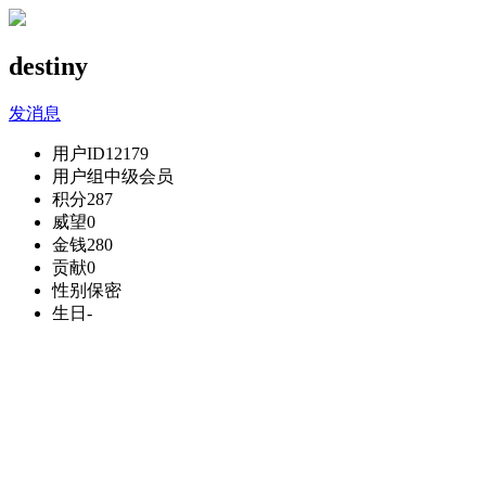
destiny
发消息
用户ID
12179
用户组
中级会员
积分
287
威望
0
金钱
280
贡献
0
性别
保密
生日
-