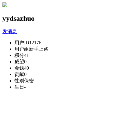
yydsazhuo
发消息
用户ID
12176
用户组
新手上路
积分
41
威望
0
金钱
40
贡献
0
性别
保密
生日
-