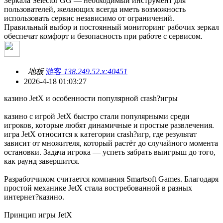
Зеркала Selector GG — необходимый инструмент для
пользователей, желающих всегда иметь возможность
использовать сервис независимо от ограничений.
Правильный выбор и постоянный мониторинг рабочих зеркал
обеспечат комфорт и безопасность при работе с сервисом.
地板
游客
138.249.52.x:40451
2026-4-18 01:03:27
казино JetX и особенности популярной crash?игры
казино с игрой JetX быстро стали популярными среди
игроков, которые любят динамичные и простые развлечения.
игра JetX относится к категории crash?игр, где результат
зависит от множителя, который растёт до случайного момента
остановки. Задача игрока — успеть забрать выигрыш до того,
как раунд завершится.
Разработчиком считается компания Smartsoft Games. Благодаря
простой механике JetX стала востребованной в разных
интернет?казино.
Принцип игры JetX