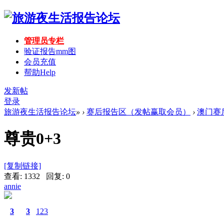
管理员专栏
验证报告mm图
会员充值
帮助
Help
发新帖
登录
旅游夜生活报告论坛
»
›
赛后报告区（发帖赢取会员）
›
澳门赛
尊贵0+3
[复制链接]
查看: 1332 回复: 0
annie
3
3
123