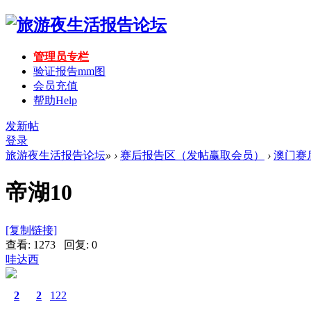
管理员专栏
验证报告mm图
会员充值
帮助
Help
发新帖
登录
旅游夜生活报告论坛
»
›
赛后报告区（发帖赢取会员）
›
澳门赛
帝湖10
[复制链接]
查看: 1273 回复: 0
哇达西
2
2
122