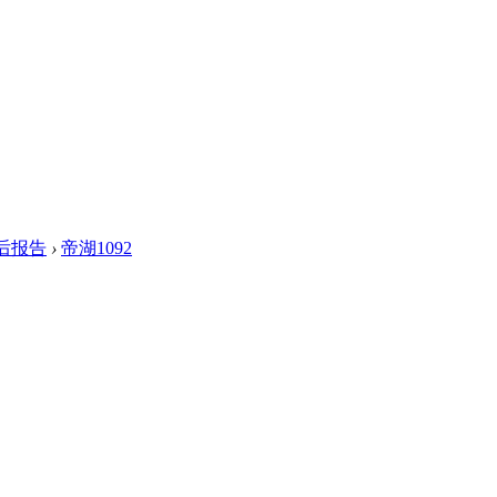
后报告
›
帝湖1092