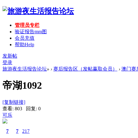
管理员专栏
验证报告mm图
会员充值
帮助
Help
发新帖
登录
旅游夜生活报告论坛
»
›
赛后报告区（发帖赢取会员）
›
澳门赛
帝湖1092
[复制链接]
查看: 803 回复: 0
可乐
7
7
217