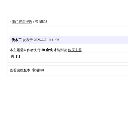
›
澳门赛后报告
› 帝湖898
伐木工
发表于 2026-2-7 10:11:06
本主题需向作者支付
50 金钱
才能浏览
购买主题
页:
[1]
查看完整版本:
帝湖898