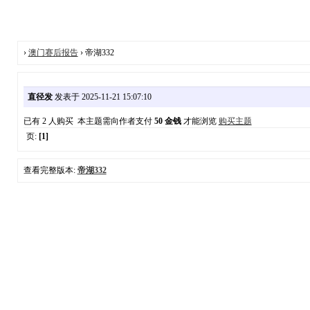
›
澳门赛后报告
› 帝湖332
直径发
发表于 2025-11-21 15:07:10
已有 2 人购买 本主题需向作者支付
50 金钱
才能浏览
购买主题
页:
[1]
查看完整版本:
帝湖332