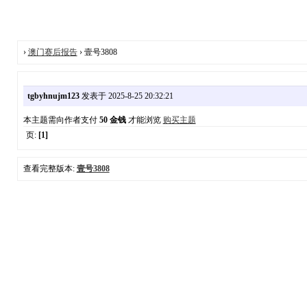
›
澳门赛后报告
› 壹号3808
tgbyhnujm123
发表于 2025-8-25 20:32:21
本主题需向作者支付
50 金钱
才能浏览
购买主题
页:
[1]
查看完整版本:
壹号3808