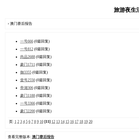
旅游夜生活报
› 澳门赛后报告
一号666
(0篇回复)
一号812
(0篇回复)
尚品2688
(0篇回复)
豪门1711
(0篇回复)
御3355
(0篇回复)
壹号2550
(0篇回复)
帝湖306
(0篇回复)
豪门1188
(0篇回复)
一号3366
(0篇回复)
豪门2200
(0篇回复)
页:
1
2
3
4
5
6
7
8
9
10
[11]
12
13
14
15
16
17
18
19
20
查看完整版本:
澳门赛后报告