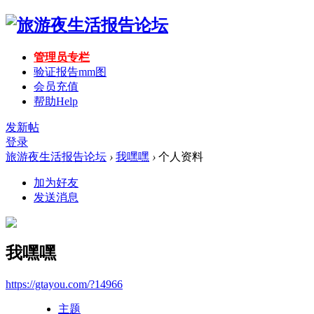
管理员专栏
验证报告mm图
会员充值
帮助
Help
发新帖
登录
旅游夜生活报告论坛
›
我嘿嘿
›
个人资料
加为好友
发送消息
我嘿嘿
https://gtayou.com/?14966
主题