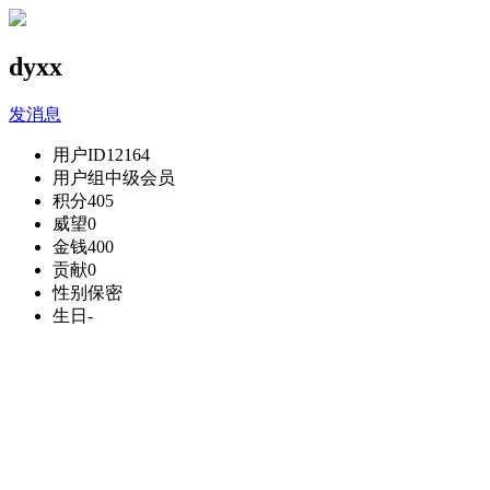
dyxx
发消息
用户ID
12164
用户组
中级会员
积分
405
威望
0
金钱
400
贡献
0
性别
保密
生日
-